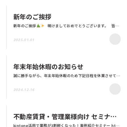
新年のご挨拶
新年のご挨拶
明けましておめでとうございます。 皆様方におかれましては 新春を晴々しい気持ちでお迎えのこととお慶び申し上げます。 旧年中は多大なるご尽力をいただき誠にありがとうございました。 本年も更なるサービスの向上に努めて参りますので より一層のご支援、お引立てを賜りますようお願い申し上げます。 皆様のご健康とご多幸をお祈りし、新年のご挨拶とさせていただきます。 令和七年 元旦 株式会社natos 一同
2025.01.01
年末年始休暇のお知らせ
誠に勝手ながら、年末年始休暇のため下記日程を休業させていただきます。 【年末年始休暇期間】 2024年12月27日（金）～2025年1月6日（月）午前中 休業期間中にいただいたお問い合わせにつきましては、 年始営業開始日の1月6日（月）午後から順次返答させていただきます。 ご迷惑をお掛けいたしますが、何卒ご了承いただきますようお願い申し上げます。
2024.12.16
不動産賃貸・管理業様向け セミナーを開催します
kintone活用で業務が3割軽くなった！事例紹介セミナー https://fax-lnet.jp/seminar/linxchat202408/ 開催日：2024/8/27 時 間：15:00～16:00 会 場：Zoomにて開催 サイボウズ社のkintoneをベースに不動産業務アプリを提供している株式会社natos様と、不動産賃貸・管理業様向けに業務効率化を実現する共催セミナーを開催いたします。​ 第一部では、natos様にてkintoneを活用し、入電（お問い合わせ）管理を効率化した事例のご紹介、第二部では、日本テレネットにてビデオ通話を活用したIT重説の効率化方法をご紹介いたします。​