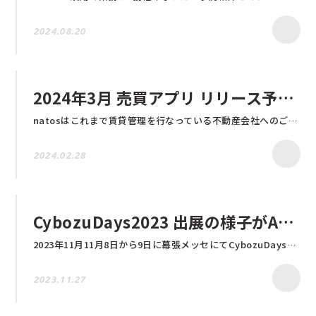
2024.08.20
2024年3月 売買アプリ リリース予定です！
natosはこれまで賃貸管理を行なっている不動産会社へのご紹介がメインでしたが、この度、売買アプリもパックとしてリリースを予定しています。 2024年3月15日（金）に天神ビッグバンで開催される不動産TEC福岡ではこの売買アプリもデモをご用意しておりますので、ぜひnatosブースへお立ち寄りくださいませ。 物件情報は担当のエクセルで管理している、社内で情報共有ができていないと感じる、少人数でやっているため通常の管理システムだとコストが合わないなどのお悩みがある方、ぜひお問い合わせお待ちしております！
2024.02.28
CybozuDays2023 出展の様子がASCIIで紹介されました！
2023年11月11月8日から9日に幕張メッセにてCybozuDays2023が開催されました。 natosブースにお立ち寄りいただいた皆様、ありがとうございました！ 続きを読む CybozuDays2023 出展の様子がASCIIで紹介されました！
2023.11.27