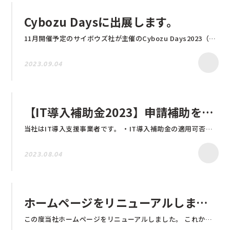
Cybozu Daysに出展します。
11月開催予定のサイボウズ社が主催のCybozu Days2023（サイボウズデイズ2023）に 今年も出展することが決定いたしました。 弊社システムのご紹介予定です。 少しでもご興味がある方は是非お立ち寄りくださいませ。 出展場所や開催日時は追ってお知らせに記載いたします。 皆様のご来場を心よりお待ちしております。 Cybozu Daysの詳細はこちらから
2023.09.04
【IT導入補助金2023】申請補助をさせて頂きます
当社はIT導入支援事業者です。 ・IT導入補助金の適用可否を知りたい ・いくら補助が出るかを知りたい ・IT導入補助金の申請方法がわからない ・何から始めれば良いかわからない など、些細なことでも構いませんので、是非お気軽にご相談ください。 ▼お問合せフォームリンク https://www.natos.jp/contact
2023.08.04
ホームページをリニューアルしました
この度当社ホームページをリニューアルしました。 これからも全国の不動産会社様の利益拡大につながるよう邁進してまいります。 引き続きどうぞよろしくお願い致します。