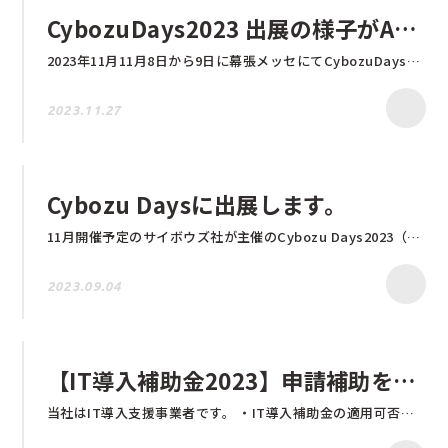
CybozuDays2023 出展の様子がASCIIで紹介されました！
2023年11月11月8日から9日に幕張メッセにてCybozuDays2023が開催されました。 natosブースにお立ち寄りいただいた皆様、ありがとうございました！ 続きを読む CybozuDays2023 出展の様子がASCIIで紹介されました！
2023.11.27
Cybozu Daysに出展します。
11月開催予定のサイボウズ社が主催のCybozu Days2023（サイボウズデイズ2023）に 今年も出展することが決定いたしました。 弊社システムのご紹介予定です。 少しでもご興味がある方は是非お立ち寄りくださいませ。 出展場所や開催日時は追ってお知らせに記載いたします。 皆様のご来場を心よりお待ちしております。 Cybozu Daysの詳細はこちらから
2023.09.04
【IT導入補助金2023】申請補助をさせて頂きます
当社はIT導入支援事業者です。 ・IT導入補助金の適用可否を知りたい ・いくら補助が出るかを知りたい ・IT導入補助金の申請方法がわからない ・何から始めれば良いかわからない など、些細なことでも構いませんので、是非お気軽にご相談ください。 ▼お問合せフォームリンク https://www.natos.jp/contact