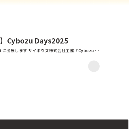
ybozu Days2025
Cybozu Days2025 に出展します サイボウズ株式会社主催『Cybozu Days2025』に出展いたします。 不動産業界で培った知見を活かし、 現場に最適化できるセミオーダー型システムをご紹介。 業務効率化から経営データの活用まで、御社に合った形でDXを実現します。 当社ブース番号：M-14にてお待ちしております。 ぜひお立ち寄りください。 ■ 開催概要 Cybozu Days2025 会期：2025年10月27日(月)〜10月28日(火) 会場：幕張メッセ ブース番号：M-14 ■ ご来場について 入場無料(事前登録制)