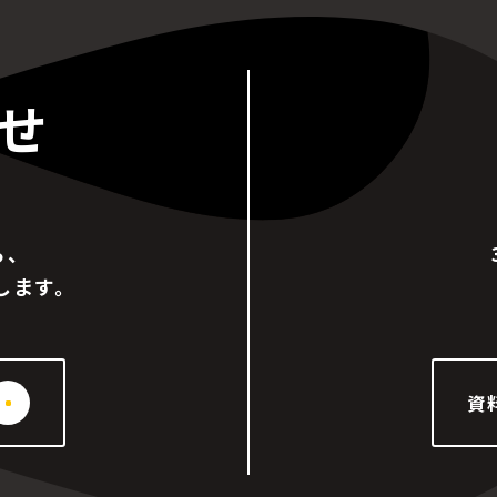
せ
ら、
します。
資