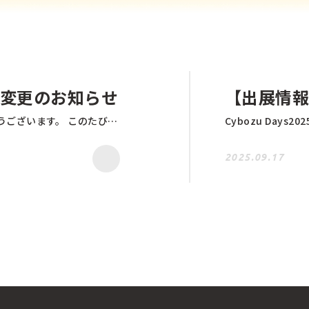
変更のお知らせ
【出展情報】C
平素より格別のご高配を賜り、誠にありがとうございます。 このたび弊社は事務所移転および電話回線工事を実施する運びとなりました。 現在ご利用いただいている電話番号は変更となります。 【電話がご利用いただけない期間】 2025年9月19日（金）～2025年9月30日（火） 【新しい電話番号について】 2025年10月1日（水）より新番号にて運用開始いたします。 ※新しい番号は、確定次第あらためてご案内いたします。 なお、当社ホームページ上には電話番号を掲載しておりません。 現在の番号をご存じのお客様には、別途ご連絡を差し上げます。 期間中はメール・お問い合わせフォームのご利用をお願いいたします。 今後とも変わらぬご愛顧のほど、何卒よろしくお願い申し上げます。
2025.09.17