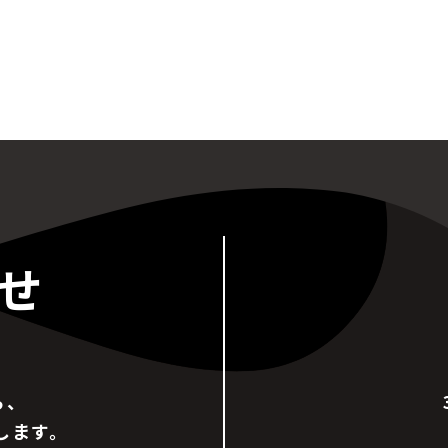
せ
ら、
します。