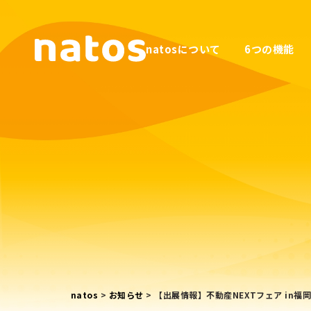
natosについて
6つの機能
natos
>
お知らせ
>
【出展情報】不動産NEXTフェア in福