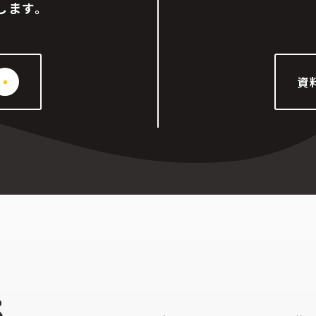
します。
資